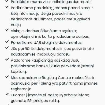
Pateikiate mums visus reikalingus duomenis.
Patikriname pasirinktą įmonės pavadinimą ir
kitą informaciją. Jeigu pavadinimas yra
netinkamas ar užimtas, padėsime sugalvoti
naują.
Viską suderinus išsiunčiame sąskaitą
apmokėjimui ir iš karto pradedame darbus.
Paruošiame UAB steigimo dokumentus.
Jūs peržiūrite dokumentus ir juos patvirtinate
naudodamiesi mobiliuoju parašu.
Atidarome kaupiamąją sąskaitą Jūsų
pasirinktame banke į kurią pervedate įstatinį
kapitalą.
Mes apmokame Registrų Centro mokesčius ir
dažniausiai per 1 dieną yra patvirtinama įmonės
registracija.
Tuomet į įmonės el. paštą ir/arba telefoną
gaunate ESI prieigos raktą.