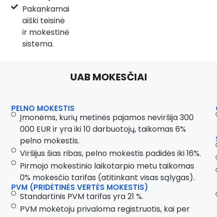
Pakankamai
aiški teisinė
ir mokestinė
sistema.
UAB MOKESČIAI
PELNO MOKESTIS
Įmonėms, kurių metinės pajamos neviršija 300
000 EUR ir yra iki 10 darbuotojų, taikomas 6%
pelno mokestis.
Viršijus šias ribas, pelno mokestis padidės iki 16%.
Pirmojo mokestinio laikotarpio metu taikomas
0% mokesčio tarifas (atitinkant visas sąlygas).
PVM (PRIDĖTINĖS VERTĖS MOKESTIS)
Standartinis PVM tarifas yra 21 %.
PVM mokėtoju privaloma registruotis, kai per