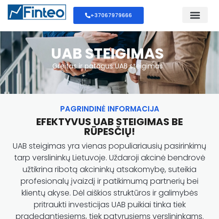
+37067979666
UAB STEIGIMAS
Greitas ir patogus UAB steigimas
PAGRINDINĖ INFORMACIJA
EFEKTYVUS UAB STEIGIMAS BE
RŪPESČIŲ!
UAB steigimas yra vienas populiariausių pasirinkimų
tarp verslininkų Lietuvoje. Uždaroji akcinė bendrovė
užtikrina ribotą akcininkų atsakomybę, suteikia
profesionalų įvaizdį ir patikimumą partnerių bei
klientų akyse. Dėl aiškios struktūros ir galimybės
pritraukti investicijas UAB puikiai tinka tiek
pradedantiesiems, tiek patyrusiems verslininkams.