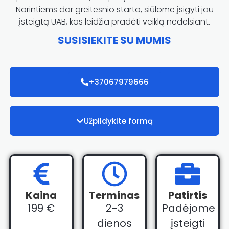
Norintiems dar greitesnio starto, siūlome įsigyti jau
įsteigtą UAB, kas leidžia pradėti veiklą nedelsiant.
SUSISIEKITE SU MUMIS
+37067979666
Užpildykite formą
Kaina
Terminas
Patirtis
199 €
2-3
Padėjome
dienos
įsteigti