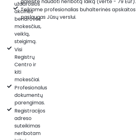
galėsite naudoti neribotą laiką (vertė - 79 Eur).
uždarosios
Teikiame profesionalias buhalterinės apskaitos
akcinės
paslaugas Jūsų verslui.
bendrovės
mokesčius,
veiklą,
steigimą.
Visi
Registrų
Centro ir
kiti
mokesčiai.
Profesionalus
dokumentų
parengimas.
Registracijos
adreso
suteikimas
neribotam