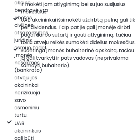
akcinė
ir mokėti jam atlyginimą bei su juo susijusius
bendrovė yra
mokesčius.
ribotos
UAB akcininkai išsimokėti uždirbtą pelną gali tik
civilinės
per dividendus. Taip pat jie gali įmonėje dirbti
atsakomybės
pagal darbo sutartį ir gauti atlyginimą, tačiau
juridinis
tokiu atveju reikės sumokėti didelius mokesčius.
asmuo, todėl
Sudėtinga įmonės buhalterinė apskaita, tačiau
įmonės
ją gali tvarkyti ir pats vadovas (neprivaloma
nesėkmės
samdyti buhalterio).
(bankroto)
atveju jos
akcininkai
nerizikuoja
savo
asmeniniu
turtu.
UAB
akcininkais
gali būti