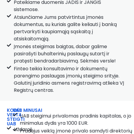
Pateikiame duomenis JADIS ir JANGIS
sistemose.
Atsiunčiame Jums patvirtintus įmonės
dokumentus, su kuriais galite keliauti į banką
pertvarkyti kaupiamąją sąskaitą į
atsiskaitomąją.
Įmonės steigimas baigtas, dabar galime
pasirašyti buhalterinių paslaugų sutartį ir
pratęsti bendradarbiavimą. Sėkmės versle!
Finteo teikia konsultavimo ir dokumentų
parengimo paslaugas įmonių steigimo srityje.
Galutinį juridinio asmens registravimą atlieka VĮ
Registrų centras.
KODĖL
UAB MINUSAI
VERTA
UAB steigimui privalomas pradinis kapitalas, o jo
STEIGTI
minimalus dydis yra 1000 EUR.
UAB
Uždaroji
Pradėjus veiklą įmonė privalo samdyti direktorių