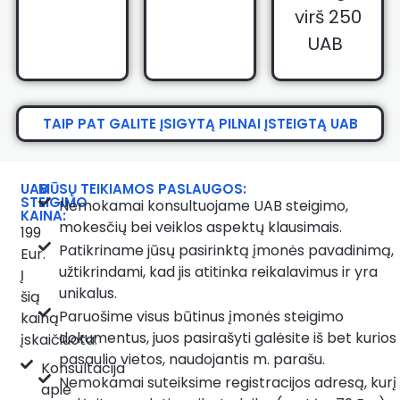
virš 250
UAB
TAIP PAT GALITE ĮSIGYTĄ PILNAI ĮSTEIGTĄ UAB
UAB
MŪSŲ TEIKIAMOS PASLAUGOS:
STEIGIMO
Nemokamai konsultuojame UAB steigimo,
KAINA:
mokesčių bei veiklos aspektų klausimais.
199
Patikriname jūsų pasirinktą įmonės pavadinimą,
Eur.
užtikrindami, kad jis atitinka reikalavimus ir yra
Į
unikalus.
šią
Paruošime visus būtinus įmonės steigimo
kainą
dokumentus, juos pasirašyti galėsite iš bet kurios
įskaičiuota:
pasaulio vietos, naudojantis m. parašu.
Konsultacija
Nemokamai suteiksime registracijos adresą, kurį
apie