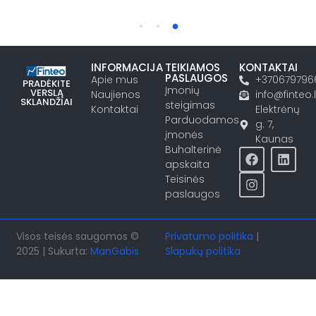
INFORMACIJA
TEIKIAMOS
KONTAKTAI
PASLAUGOS
Apie mus
+370679796
PRADĖKITE
Įmonių
VERSLĄ
Naujienos
info@finteo.l
SKLANDŽIAI
steigimas
Kontaktai
Elektrėnų
Parduodamos
g. 7,
įmonės
Kaunas
Buhalterinė
apskaita
Teisinės
paslaugos
Visos teisės saugomos ©
Privatumo politika
|
2025 | Sukurta:
ManGabis
Slapukų politika