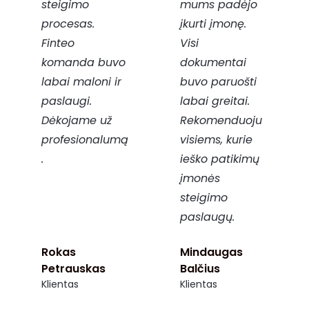
steigimo
mums padėjo
procesas.
įkurti įmonę.
Finteo
Visi
komanda buvo
dokumentai
labai maloni ir
buvo paruošti
paslaugi.
labai greitai.
Dėkojame už
Rekomenduoju
profesionalumą
visiems, kurie
.
ieško patikimų
įmonės
steigimo
paslaugų.
Rokas
Mindaugas
Petrauskas
Balčius
Klientas
Klientas