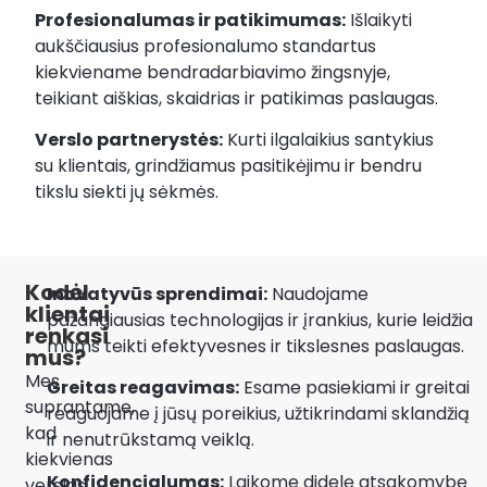
Profesionalumas ir patikimumas:
Išlaikyti
aukščiausius profesionalumo standartus
kiekviename bendradarbiavimo žingsnyje,
teikiant aiškias, skaidrias ir patikimas paslaugas.
Verslo partnerystės:
Kurti ilgalaikius santykius
su klientais, grindžiamus pasitikėjimu ir bendru
tikslu siekti jų sėkmės.
Kodėl
Inovatyvūs sprendimai:
Naudojame
klientai
pažangiausias technologijas ir įrankius, kurie leidžia
renkasi
mums teikti efektyvesnes ir tikslesnes paslaugas.
mus?
Mes
Greitas reagavimas:
Esame pasiekiami ir greitai
suprantame,
reaguojame į jūsų poreikius, užtikrindami sklandžią
kad
ir nenutrūkstamą veiklą.
kiekvienas
Konfidencialumas:
Laikome didelę atsakomybę
verslas