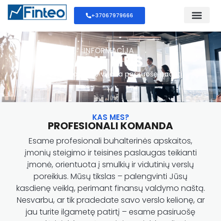
+37067979666
INFORMACIJA
APIE MUS
Profesionalai, kurie visada pasiruošę padėti
KAS MES?
PROFESIONALI KOMANDA
Esame profesionali buhalterinės apskaitos,
įmonių steigimo ir teisines paslaugas teikianti
įmonė, orientuota į smulkių ir vidutinių verslų
poreikius. Mūsų tikslas – palengvinti Jūsų
kasdienę veiklą, perimant finansų valdymo naštą.
Nesvarbu, ar tik pradedate savo verslo kelionę, ar
jau turite ilgametę patirtį – esame pasiruošę