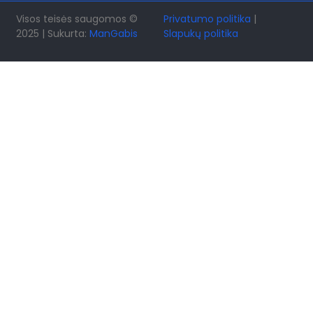
Visos teisės saugomos ©
Privatumo politika
|
2025 | Sukurta:
ManGabis
Slapukų politika