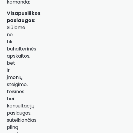
komanda:
Visapusiškos
paslaugos:
Siūlome
ne
tik
buhalterinės
apskaitos,
bet
ir
įmonių
steigimo,
teisines
bei
konsultacijų
paslaugas,
suteikiančias
pilną