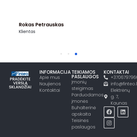
Rokas Petrauskas
Klientas
INFORMACIJA
TEIKIAMOS
KONTAKTAI
PASLAUGOS
Apie mus
+370679796
PRADĖKITE
Įmonių
VERSLĄ
Naujienos
info@finteo.l
SKLANDŽIAI
steigimas
Kontaktai
Elektrėnų
Parduodamos
g. 7,
įmonės
Kaunas
Buhalterinė
apskaita
Teisinės
paslaugos