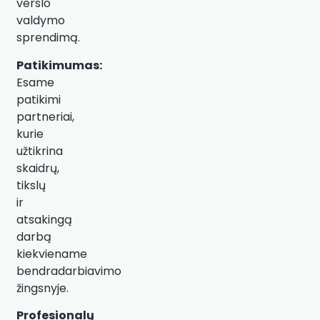
verslo
valdymo
sprendimą.
Patikimumas:
Esame
patikimi
partneriai,
kurie
užtikrina
skaidrų,
tikslų
ir
atsakingą
darbą
kiekviename
bendradarbiavimo
žingsnyje.
Profesionalų