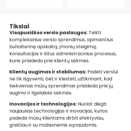
Tikslai
Visapusiškos verslo paslaugos:
Teikti
kompleksinius verslo sprendimus, apimančius
buhalterinę apskaitą, įmonių steigimą,
konsultacijas ir kitus administracinius procesus,
kurie prisideda prie klientų sėkmės.
Klientų augimas ir stabilumas:
Padėti verslui
ne tik išgyventi, bet ir klestėti, užtikrinant, kad
kiekvienas mūsų sprendimas prisideda prie jų
augimo ir ilgalaikės sėkmės.
Inovacijos ir technologijos:
Nuolat diegti
naujausias technologijas ir inovacijas, kurios
padeda mūsų klientams dirbti efektyviau,
greičiau ir su mažesnėmis sąnaudomis.