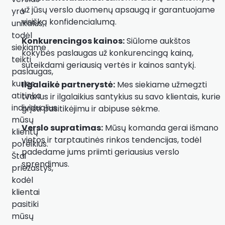
už jūsų verslo duomenų apsaugą ir garantuojame
yra
visišką konfidencialumą.
unikalus,
todėl
Konkurencingos kainos:
Siūlome aukštos
siekiame
kokybės paslaugas už konkurencingą kainą,
teikti
suteikdami geriausią vertės ir kainos santykį.
paslaugas,
kurios
Ilgalaikė partnerystė:
Mes siekiame užmegzti
atitinka
tvarius ir ilgalaikius santykius su savo klientais, kurie
individualius
grįsti pasitikėjimu ir abipuse sėkme.
mūsų
Verslo supratimas:
Mūsų komanda gerai išmano
klientų
vietos ir tarptautinės rinkos tendencijas, todėl
poreikius.
padedame jums priimti geriausius verslo
Štai
sprendimus.
priežastys,
kodėl
klientai
pasitiki
mūsų