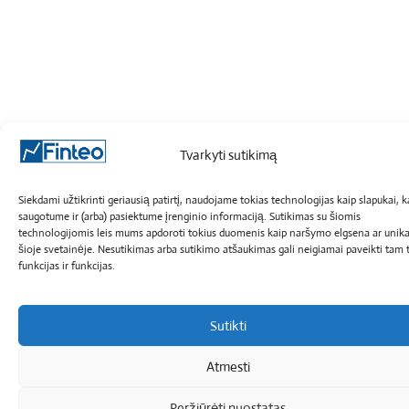
Tvarkyti sutikimą
Siekdami užtikrinti geriausią patirtį, naudojame tokias technologijas kaip slapukai, 
saugotume ir (arba) pasiektume įrenginio informaciją. Sutikimas su šiomis
technologijomis leis mums apdoroti tokius duomenis kaip naršymo elgsena ar unika
šioje svetainėje. Nesutikimas arba sutikimo atšaukimas gali neigiamai paveikti tam t
funkcijas ir funkcijas.
Sutikti
Atmesti
Peržiūrėti nuostatas