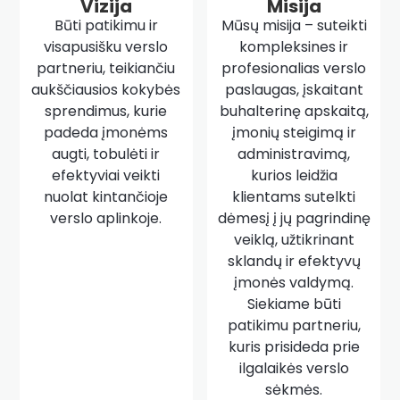
Vizija
Misija
Būti patikimu ir
Mūsų misija – suteikti
visapusišku verslo
kompleksines ir
partneriu, teikiančiu
profesionalias verslo
aukščiausios kokybės
paslaugas, įskaitant
sprendimus, kurie
buhalterinę apskaitą,
padeda įmonėms
įmonių steigimą ir
augti, tobulėti ir
administravimą,
efektyviai veikti
kurios leidžia
nuolat kintančioje
klientams sutelkti
verslo aplinkoje.
dėmesį į jų pagrindinę
veiklą, užtikrinant
sklandų ir efektyvų
įmonės valdymą.
Siekiame būti
patikimu partneriu,
kuris prisideda prie
ilgalaikės verslo
sėkmės.