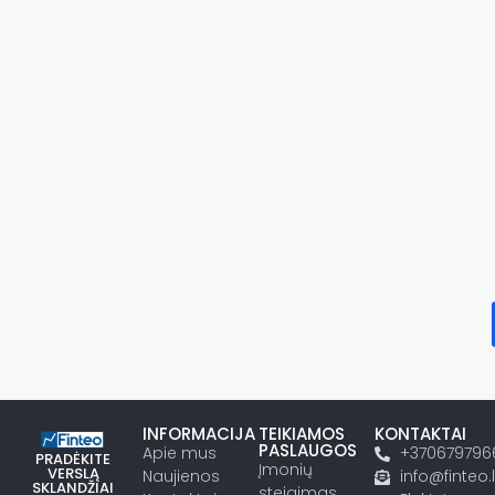
INFORMACIJA
TEIKIAMOS
KONTAKTAI
PASLAUGOS
Apie mus
+370679796
PRADĖKITE
Įmonių
VERSLĄ
Naujienos
info@finteo.l
SKLANDŽIAI
steigimas