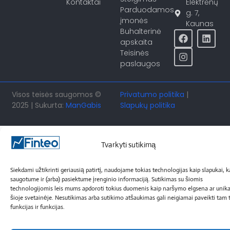
Kontaktai
Elektrėnų
Parduodamos
g. 7,
įmonės
Kaunas
Buhalterinė
apskaita
Teisinės
paslaugos
Visos teisės saugomos ©
Privatumo politika
|
2025 | Sukurta:
ManGabis
Slapukų politika
Tvarkyti sutikimą
Siekdami užtikrinti geriausią patirtį, naudojame tokias technologijas kaip slapukai, 
saugotume ir (arba) pasiektume įrenginio informaciją. Sutikimas su šiomis
technologijomis leis mums apdoroti tokius duomenis kaip naršymo elgsena ar unika
šioje svetainėje. Nesutikimas arba sutikimo atšaukimas gali neigiamai paveikti tam t
funkcijas ir funkcijas.