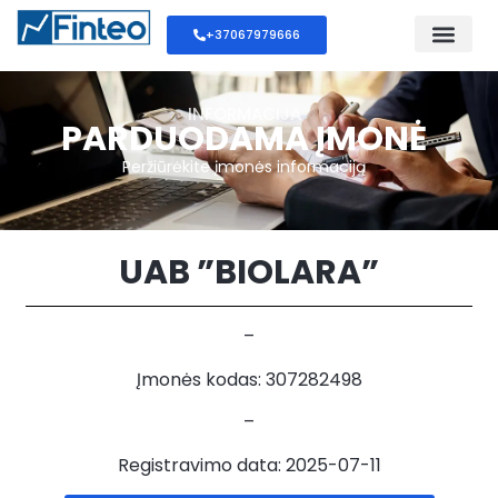
+37067979666
INFORMACIJA
PARDUODAMA ĮMONĖ
Peržiūrėkite įmonės informaciją
UAB ”BIOLARA”
–
Įmonės kodas: 307282498
–
Registravimo data: 2025-07-11