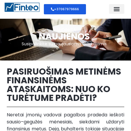
+37067979666
NAUDINGA
NAUJIENOS
Susipažinkite su naujausiomis aktualijomis
PASIRUOŠIMAS METINĖMS
FINANSINĖMS
ATASKAITOMS: NUO KO
TURĖTUME PRADĖTI?
Neretai įmonių vadovai pagalbos pradeda ieškoti
sausio–gegužės mėnesiais, siekdami uždaryti
finansinius metus. Deja, buhalteris tokioje situacijoje