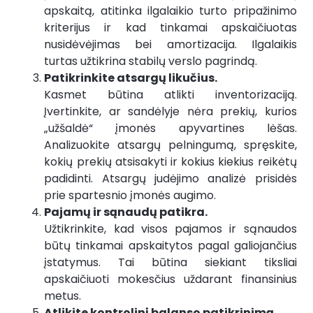
apskaitą, atitinka ilgalaikio turto pripažinimo
kriterijus ir kad tinkamai apskaičiuotas
nusidėvėjimas bei amortizacija. Ilgalaikis
turtas užtikrina stabilų verslo pagrindą.
Patikrinkite atsargų likučius.
Kasmet būtina atlikti inventorizaciją.
Įvertinkite, ar sandėlyje nėra prekių, kurios
„užšaldė“ įmonės apyvartines lėšas.
Analizuokite atsargų pelningumą, spręskite,
kokių prekių atsisakyti ir kokius kiekius reikėtų
padidinti. Atsargų judėjimo analizė prisidės
prie spartesnio įmonės augimo.
Pajamų ir sąnaudų patikra.
Užtikrinkite, kad visos pajamos ir sąnaudos
būtų tinkamai apskaitytos pagal galiojančius
įstatymus. Tai būtina siekiant tiksliai
apskaičiuoti mokesčius uždarant finansinius
metus.
Atlikite kontrolinį balanso patikrinimą.