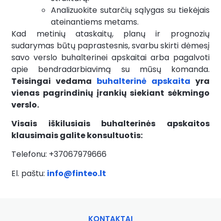
Analizuokite sutarčių sąlygas su tiekėjais
ateinantiems metams.
Kad metinių ataskaitų, planų ir prognozių
sudarymas būtų paprastesnis, svarbu skirti dėmesį
savo verslo buhalterinei apskaitai arba pagalvoti
apie bendradarbiavimą su mūsų komanda.
Teisingai vedama
buhalterinė apskaita
yra
vienas pagrindinių įrankių siekiant sėkmingo
verslo.
Visais iškilusiais buhalterinės apskaitos
klausimais galite konsultuotis:
Telefonu: +37067979666
El. paštu:
info@finteo.lt
KONTAKTAI