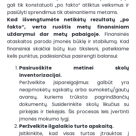
gali tik konstatuoti „po fakto“ atliktus veiksmus ir
pasiūlyti sprendimus tik ateinantiems metams.
Kad išvengtumėte netikėtų rezultatų „po
fakto“, verta ruoštis metų finansiniam
uždarymui dar metų pabaigoje.
Finansinės
ataskaitos parodo įmonės būklę ir stabilumą. Kad
finansiniai skaičiai būtų kuo tikslesni, pateikiame
kelis punktus, padėsiančius pasirengti balansui:
Pasiruoškite metinei skolų
inventorizacijai.
Peržvelkite įsipareigojimus: galbūt yra
neapmokėtų sąskaitų arba sumokėtų/gautų
avansų, kuriems trūksta pagrindžiančių
dokumentų. Susiderinkite skolų likučius su
pirkėjais ir tiekėjais. Šis procesas leis įvertinti
įmonės mokumo lygį.
Peržvelkite ilgalaikio turto apskaitą.
Įsitikinkite, kad visas turtas įtrauktas į