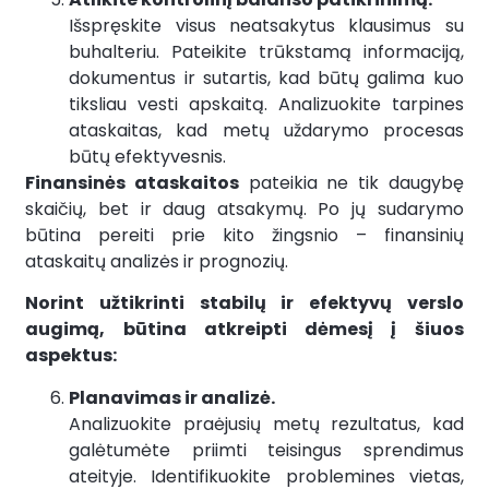
Išspręskite visus neatsakytus klausimus su
buhalteriu. Pateikite trūkstamą informaciją,
dokumentus ir sutartis, kad būtų galima kuo
tiksliau vesti apskaitą. Analizuokite tarpines
ataskaitas, kad metų uždarymo procesas
būtų efektyvesnis.
Finansinės ataskaitos
pateikia ne tik daugybę
skaičių, bet ir daug atsakymų. Po jų sudarymo
būtina pereiti prie kito žingsnio – finansinių
ataskaitų analizės ir prognozių.
Norint užtikrinti stabilų ir efektyvų verslo
augimą, būtina atkreipti dėmesį į šiuos
aspektus:
Planavimas ir analizė.
Analizuokite praėjusių metų rezultatus, kad
galėtumėte priimti teisingus sprendimus
ateityje. Identifikuokite problemines vietas,