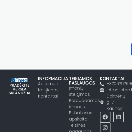
INFORMACIJA
TEIKIAMOS
KONTAKTAI
PASLAUGOS
Apie mus
+370679796
PRADĖKITE
Įmonių
VERSLĄ
Naujienos
info@finteo.l
SKLANDŽIAI
steigimas
Kontaktai
Elektrėnų
Parduodamos
g. 7,
įmonės
Kaunas
Buhalterinė
apskaita
Teisinės
paslaugos