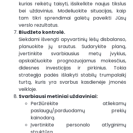
kurias reikėtų taisyti, išsikelkite naujus tikslus
bei uždavinius. Modeliuokite situacijas, kaip
tam tikri sprendimai galėtų paveikti Jūsų
verslo rezultatus.
Biudžeto kontrolė.
Siekdami išvengti apyvartinių lėšų disbalanso,
planuokite jų srautus. Sudarykite planą,
įvertinkite svarbiausius metų įvykius,
apskaičiuokite prognozuojamus mokesčius,
didesnes investicijas ir pirkinius. Tokia
strategija padės išlaikyti stabilų trumpalaikį
turtą, kuris yra svarbus kasdienėje įmonės
veikloje.
Svarbiausi metiniai uždaviniai:
Peržiūrėkite atliekamų
paslaugų/parduodamų prekių
kainodarą.
Įvertinkite personalo atlyginimų
struktūrą.