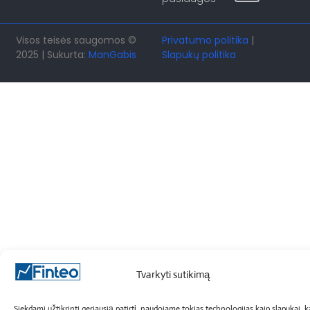
Visos teisės saugomos ©
Privatumo politika
|
2025 | Sukurta:
ManGabis
Slapukų politika
Tvarkyti sutikimą
Siekdami užtikrinti geriausią patirtį, naudojame tokias technologijas kaip slapukai, 